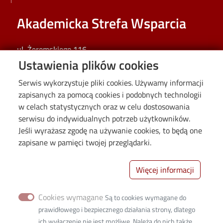
Akademicka Strefa Wsparcia
ul. Żeromskiego 116
Ustawienia plików cookies
Budynek A30
42 631-28-87
,
42 631-38-87
Serwis wykorzystuje pliki cookies. Używamy informacji
rsn@adm.p.lodz.pl
zapisanych za pomocą cookies i podobnych technologii
NIP 727 002 18 95, REGON 000001583
w celach statystycznych oraz w celu dostosowania
serwisu do indywidualnych potrzeb użytkowników.
Image
Jeśli wyrażasz zgodę na używanie cookies, to będą one
zapisane w pamięci twojej przeglądarki.
Więcej informacji
Cookies wymagane
Są to cookies wymagane do
prawidłowego i bezpiecznego działania strony, dlatego
ich wyłączenie nie jest możliwe. Należą do nich także